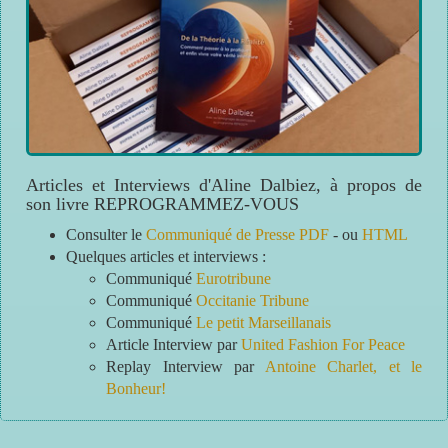
Articles et Interviews d'Aline Dalbiez, à propos de
son livre REPROGRAMMEZ-VOUS
Consulter le
Communiqué de Presse PDF
- ou
HTML
Quelques articles et interviews :
Communiqué
Eurotribune
Communiqué
Occitanie Tribune
Communiqué
Le petit Marseillanais
Article Interview par
United Fashion For Peace
Replay Interview par
Antoine Charlet, et le
Bonheur!