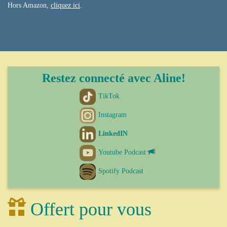
Hors Amazon,
cliquez ici
.
Restez connecté avec Aline!
TikTok
Instagram
LinkedIN
Youtube Podcast
Spotify Podcast
Offert pour vous